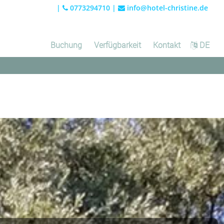
|
0773294710
|
info@hotel-christine.de
Buchung
Verfügbarkeit
Kontakt
DE