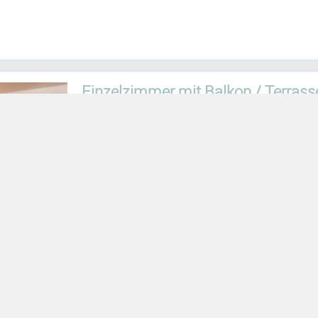
Einzelzimmer mit Balkon / Terrass
Unsere Einzelzimmer verfügen alle über eine
West-Ausrichtung.
Einige haben einen seitlichen Blick auf den
In fast allen Einzelzimmern ist eine Aufbettun
Personen belegt werden können.
Alle Bäder haben eine geräumige Dusche.
Größe der Zimmer mit Bad: ca. 20 qm
Zimmerausstattung:
WLAN
Kühlschrank
Flachbildfernseher (Kabel)