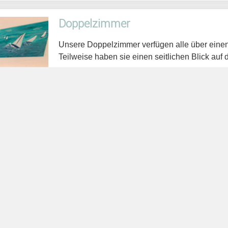
Doppelzimmer
Unsere Doppelzimmer verfügen alle über einen
Teilweise haben sie einen seitlichen Blick au
In allen Doppelzimmern ist eine Aufbettung (S
belegt werden können.
Alle Bäder haben eine geräumige Dusche.
Größe der Zimmer mit Bad: ca. 27 qm
Zimmerausstattung:
WLAN
Kühlschrank
Flachbildfernseher (Kabel)
Schreibtisch
kleine Stitzecke
Haarfön
Standventilator (Sommermonate)