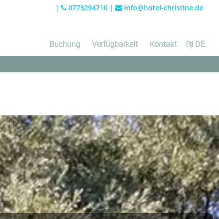
|
0773294710
|
info@hotel-christine.de
Buchung
Verfügbarkeit
Kontakt
DE