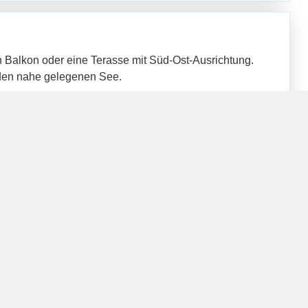
 Balkon oder eine Terasse mit Süd-Ost-Ausrichtung.
f den nahe gelegenen See.
chlafcouch) möglich, so dass sie auch mit 3 Personen